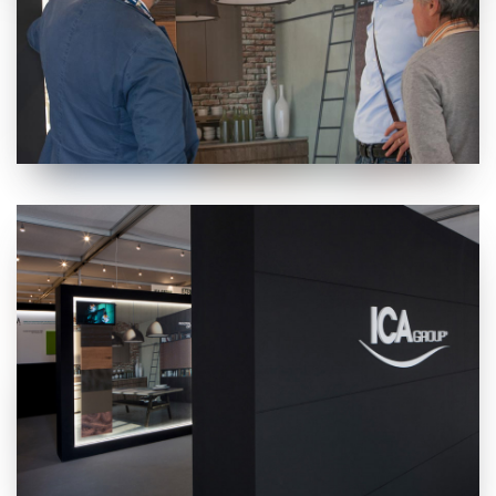
Cliccando sul tasto “
Accetta tutti i cookie
” acconsenti
all’utilizzo di tutti i cookie, mentre cliccando su “
Accetta
selezionati
” acconsenti all’installazione dei soli cookie
selezionati nei riquadri sottostanti. Cliccando su “
mostra
i dettagli
” puoi vedere nel dettaglio le finalità dei singoli
cookie e le terze parti che installano i cookie tramite il
presente sito. Puoi gestire in maniera del tutto autonoma i
cookie tramite la sezione "Cookie Policy - Impostazioni
Cookie", accettando o inibendo l'utilizzo delle diverse
tipologie di Cookie attive sul nostro sito.
Clicca qui
per visualizzare l’Informativa Privacy.