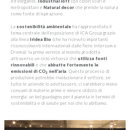
ed elegante,
Industrial loft
con colori scuri e
metropolitani e
Natural decor
che prende la natura
come fonte di ispirazione.
La
sostenibilità ambientale
ha rappresentato il
tema centrale dell’esposizione di ICA Group grazie
alla linea
Iridea Bio
(che ha ricevuto importanti
riconoscimenti internazionali dalle fiere Interzum e
Drema): la prima vernice al mondo prodotta
attraverso un ciclo virtuoso che
utilizza fonti
rinnovabili
e che
abbatte fortemente le
emissioni di CO
nell’aria
. Questo processo di
2
produzione potrebbe rivoluzionare il settore, se
tutte le aziende lo adottassero, ci sarebbero meno
consumi di materie prime e minore utilizzo di
energia: un bel guadagno per il pianeta in termini di
sostenibilità e di salute per noi che lo abitiamo.