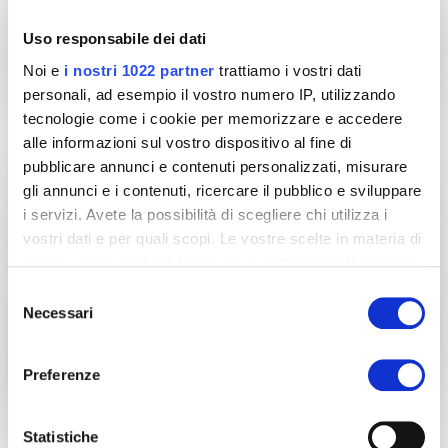
Uso responsabile dei dati
Noi e
i nostri 1022 partner
trattiamo i vostri dati
personali, ad esempio il vostro numero IP, utilizzando
tecnologie come i cookie per memorizzare e accedere
alle informazioni sul vostro dispositivo al fine di
pubblicare annunci e contenuti personalizzati, misurare
gli annunci e i contenuti, ricercare il pubblico e sviluppare
i servizi. Avete la possibilità di scegliere chi utilizza i
vostri dati e per quali scopi. Le vostre scelte in materia di
privacy sono applicabili solo su questa proprietà digitale
in cui avete effettuato le vostre scelte. È possibile
Selezione
modificare o revocare il proprio consenso in qualsiasi
Necessari
del
momento dalla Dichiarazione sui cookie o facendo clic
consenso
sull'icona di attivazione della privacy.
Preferenze
Con il tuo consenso, vorremmo anche:
raccogliere informazioni sulla tua posizione
Statistiche