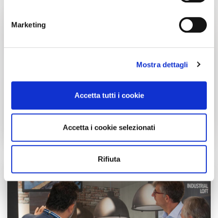
geografica, con un'approssimazione di qualche
metro,
Marketing
Identificare il tuo dispositivo, scansionandolo
attivamente alla ricerca di caratteristiche specifiche
(impronte digitali).
Mostra dettagli
Approfondisci come vengono elaborati i tuoi dati personali
e imposta le tue preferenze nella
sezione dettagli
. Puoi
modificare o ritirare il tuo consenso in qualsiasi momento
Accetta tutti i cookie
dalla Dichiarazione sui cookie.
Utilizziamo i cookie per personalizzare contenuti ed
Accetta i cookie selezionati
annunci, per fornire funzionalità dei social media e per
analizzare il nostro traffico. Condividiamo inoltre
informazioni sul modo in cui utilizzi il nostro sito con i
Rifiuta
nostri partner che si occupano di analisi dei dati web,
pubblicità e social media, i quali potrebbero combinarle
con altre informazioni che hai fornito loro o che hanno
raccolto dal tuo utilizzo dei loro servizi.