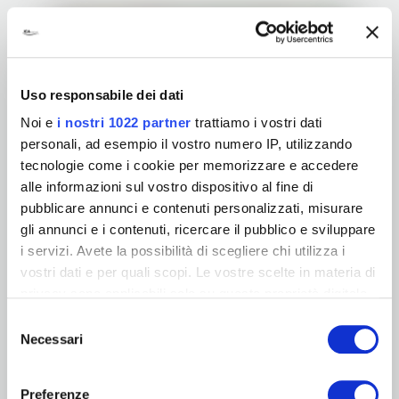
Uso responsabile dei dati
Noi e
i nostri 1022 partner
trattiamo i vostri dati
personali, ad esempio il vostro numero IP, utilizzando
tecnologie come i cookie per memorizzare e accedere
alle informazioni sul vostro dispositivo al fine di
pubblicare annunci e contenuti personalizzati, misurare
CASE STUDY
gli annunci e i contenuti, ricercare il pubblico e sviluppare
i servizi. Avete la possibilità di scegliere chi utilizza i
Industria del legno sostenibile: SIDEL
vostri dati e per quali scopi. Le vostre scelte in materia di
approda a Green Pea
privacy sono applicabili solo su questa proprietà digitale
Vi raccontiamo la storia di SIDEL,
in cui avete effettuato le vostre scelte. È possibile
Selezione
modificare o revocare il proprio consenso in qualsiasi
Necessari
del
azienda produttrice di serramenti
momento dalla Dichiarazione sui cookie o facendo clic
consenso
sull'icona di attivazione della privacy.
in legno, e la sua evoluzione da
Preferenze