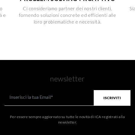
mo
Ci consideriamo partner dei nostri clienti,
Si
à e
fornendo soluzioni concrete ed efficienti alle
loro problematiche e necessità.
newsletter
ISCRIVITI
Per essere sempre aggiornato su tutte le novità di ICA registrati alla
newsletter.