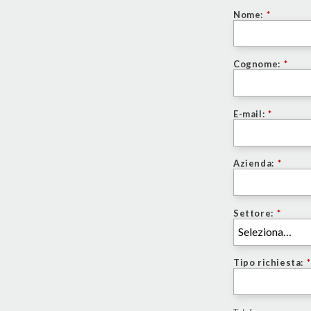
Nome:
*
Cognome:
*
E-mail:
*
Azienda:
*
Settore:
*
Tipo richiesta:
*