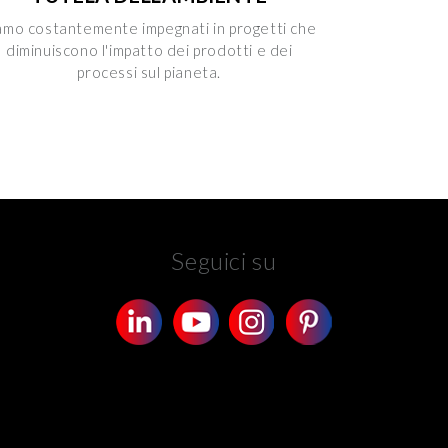
amo costantemente impegnati in progetti che
diminuiscono l'impatto dei prodotti e dei
processi sul pianeta.
Seguici su