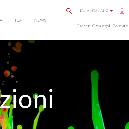
ITALIA / ITALIANO
A
ICA
NEWS
Career
Cataloghi
Contatti
zioni