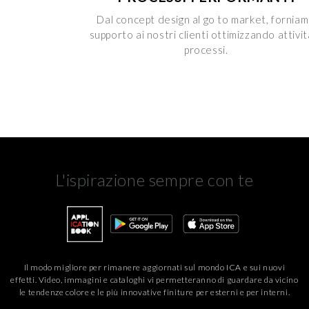
Dal concept design al go to market, fornia
supporto ai nostri clienti ottimizzando attivit
processi.
L'ispirazione sempre con te
Il modo migliore per rimanere aggiornati sul mondo ICA e sui nuovi
effetti. Video, immagini e cataloghi vi permetteranno di guardare da vicino
le tendenze colore e le più innovative finiture per esterni e per interni.