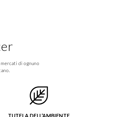
ter
i mercati di ognuno
tano.
TUTELA DELL’AMBIENTE