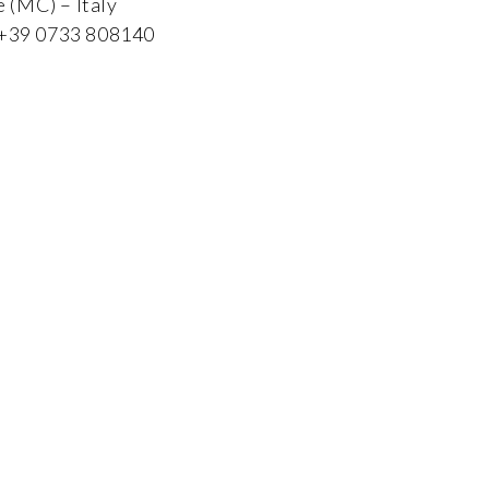
 (MC) – Italy
x +39 0733 808140