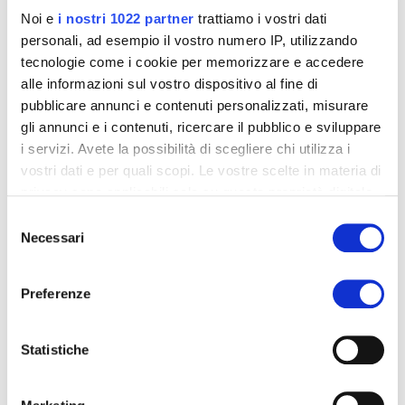
Noi e
i nostri 1022 partner
trattiamo i vostri dati
ognuno di loro. Per questo proponiamo
personali, ad esempio il vostro numero IP, utilizzando
soluzioni. Soluzioni che contano.
tecnologie come i cookie per memorizzare e accedere
alle informazioni sul vostro dispositivo al fine di
pubblicare annunci e contenuti personalizzati, misurare
gli annunci e i contenuti, ricercare il pubblico e sviluppare
i servizi. Avete la possibilità di scegliere chi utilizza i
vostri dati e per quali scopi. Le vostre scelte in materia di
privacy sono applicabili solo su questa proprietà digitale
PROCESSI PERFORMANTI
in cui avete effettuato le vostre scelte. È possibile
Selezione
Dal concept design al go to market, forniamo
modificare o revocare il proprio consenso in qualsiasi
Necessari
del
supporto ai nostri clienti ottimizzando attività e
momento dalla Dichiarazione sui cookie o facendo clic
consenso
processi.
sull'icona di attivazione della privacy.
Preferenze
Con il tuo consenso, vorremmo anche:
raccogliere informazioni sulla tua posizione
Statistiche
geografica, con un'approssimazione di qualche
metro,