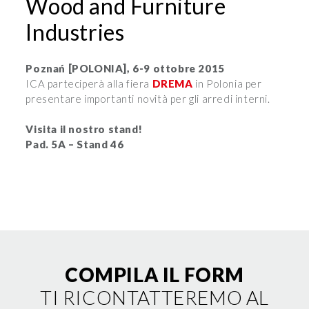
Wood and Furniture
Industries
Poznań [POLONIA], 6-9 ottobre 2015
ICA parteciperà alla fiera
DREMA
in Polonia per
presentare importanti novità per gli arredi interni.
Visita il nostro stand!
Pad. 5A – Stand 46
COMPILA IL FORM
TI RICONTATTEREMO AL