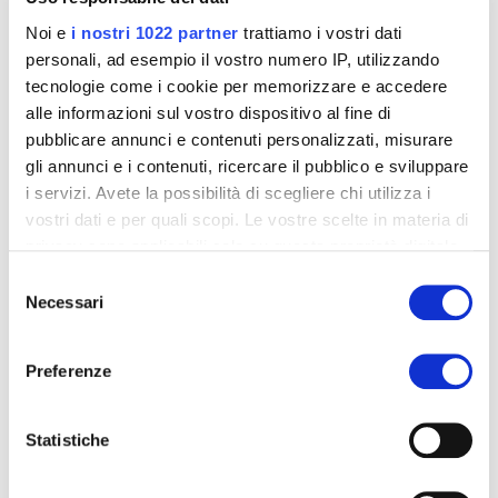
Conosciamo le sfide, i prodotti, i mercati di
Noi e
i nostri 1022 partner
trattiamo i vostri dati
ognuno di loro. Per questo proponiamo
personali, ad esempio il vostro numero IP, utilizzando
soluzioni. Soluzioni che contano.
tecnologie come i cookie per memorizzare e accedere
alle informazioni sul vostro dispositivo al fine di
pubblicare annunci e contenuti personalizzati, misurare
gli annunci e i contenuti, ricercare il pubblico e sviluppare
i servizi. Avete la possibilità di scegliere chi utilizza i
vostri dati e per quali scopi. Le vostre scelte in materia di
privacy sono applicabili solo su questa proprietà digitale
PROCESSI PERFORMANTI
in cui avete effettuato le vostre scelte. È possibile
Selezione
modificare o revocare il proprio consenso in qualsiasi
Necessari
del
Dal concept design al go to market, forniamo
momento dalla Dichiarazione sui cookie o facendo clic
supporto ai nostri clienti ottimizzando attività e
consenso
sull'icona di attivazione della privacy.
processi.
Preferenze
Con il tuo consenso, vorremmo anche:
raccogliere informazioni sulla tua posizione
Statistiche
geografica, con un'approssimazione di qualche
metro,