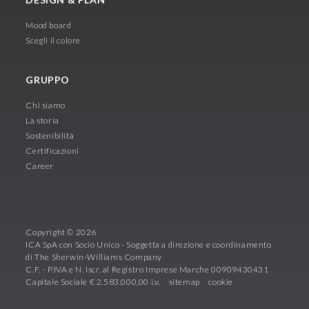
Mood board
Scegli il colore
GRUPPO
Chi siamo
La storia
Sostenibilità
Certificazioni
Career
Copyright © 2026
ICA SpA con Socio Unico - Soggetta a direzione e coordinamento
di The Sherwin-Williams Company
C.F. - P.IVA e N. Iscr. al Registro Imprese Marche 00909430431
Capitale Sociale € 2.583.000,00 i.v.
sitemap
cookie