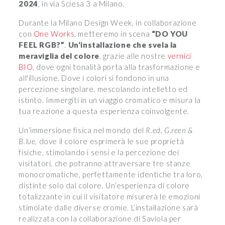
2024
, in via Sciesa 3 a Milano.
Durante la Milano Design Week, in collaborazione
con
One Works
, metteremo in scena
“DO YOU
FEEL RGB?”
.
Un'installazione che svela la
meraviglia del colore
, grazie alle nostre
vernici
BIO
, dove ogni tonalità porta alla trasformazione e
all'illusione. Dove i colori si fondono in una
percezione singolare, mescolando intelletto ed
istinto. Immergiti in un viaggio cromatico e misura la
tua reazione a questa esperienza coinvolgente.
Un’immersione fisica nel mondo del
R.ed, G.reen &
B.lue
, dove il colore esprimerà le sue proprietà
fisiche, stimolando i sensi e la percezione dei
visitatori, che potranno attraversare tre stanze
monocromatiche, perfettamente identiche tra loro,
distinte solo dal colore. Un’esperienza di colore
totalizzante in cui il visitatore misurerà le emozioni
stimolate dalle diverse cromie. L’installazione sarà
realizzata con la collaborazione di Saviola per