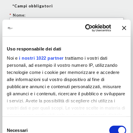
*Campi obbligatori
*
Nome:
*
Cognome:
Uso responsabile dei dati
*
E-mail:
Noi e
i nostri 1022 partner
trattiamo i vostri dati
personali, ad esempio il vostro numero IP, utilizzando
*
Azienda:
tecnologie come i cookie per memorizzare e accedere
alle informazioni sul vostro dispositivo al fine di
pubblicare annunci e contenuti personalizzati, misurare
*
Settore:
gli annunci e i contenuti, ricercare il pubblico e sviluppare
i servizi. Avete la possibilità di scegliere chi utilizza i
vostri dati e per quali scopi. Le vostre scelte in materia di
*
Tipo richiesta:
privacy sono applicabili solo su questa proprietà digitale
in cui avete effettuato le vostre scelte. È possibile
Selezione
modificare o revocare il proprio consenso in qualsiasi
Necessari
del
Telefono: